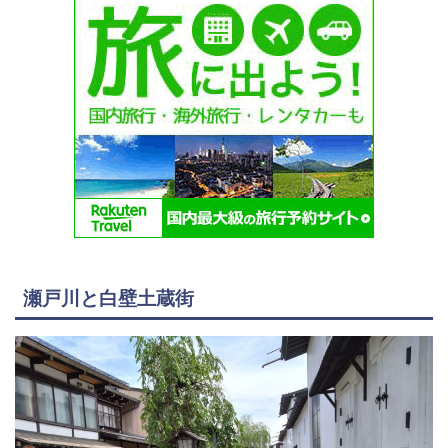
瀬戸川と白壁土蔵街