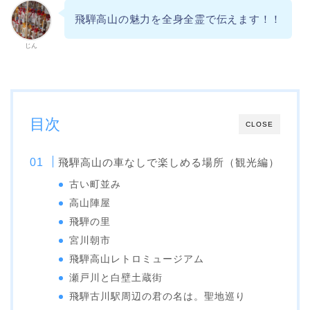
飛騨高山の魅力を全身全霊で伝えます！！
じん
目次
CLOSE
飛騨高山の車なしで楽しめる場所（観光編）
古い町並み
高山陣屋
飛騨の里
宮川朝市
飛騨高山レトロミュージアム
瀬戸川と白壁土蔵街
飛騨古川駅周辺の君の名は。聖地巡り