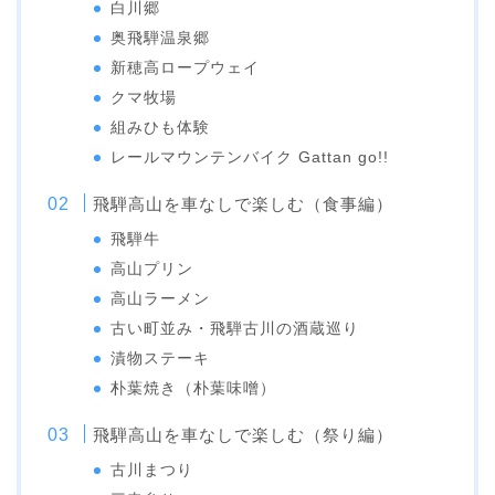
白川郷
奥飛騨温泉郷
新穂高ロープウェイ
クマ牧場
組みひも体験
レールマウンテンバイク Gattan go!!
飛騨高山を車なしで楽しむ（食事編）
飛騨牛
高山プリン
高山ラーメン
古い町並み・飛騨古川の酒蔵巡り
漬物ステーキ
朴葉焼き（朴葉味噌）
飛騨高山を車なしで楽しむ（祭り編）
古川まつり