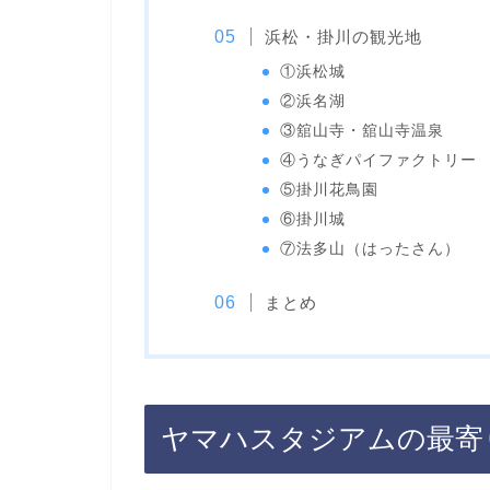
浜松・掛川の観光地
①浜松城
②浜名湖
③舘山寺・舘山寺温泉
④うなぎパイファクトリー
⑤掛川花鳥園
⑥掛川城
⑦法多山（はったさん）
まとめ
ヤマハスタジアムの最寄