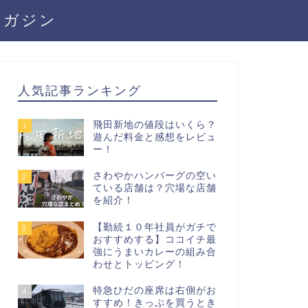
マガジン
人気記事ランキング
飛田新地の値段はいくら？
1
遊んだ料金と感想をレビュ
ー！
さわやかハンバーグの空い
2
ている店舗は？穴場な店舗
を紹介！
【勤続１０年社員がガチで
3
おすすめする】ココイチ最
強にうまいカレーの組み合
わせとトッピング！
特急ひだの座席は右側がお
4
すすめ！きっぷを買うとき