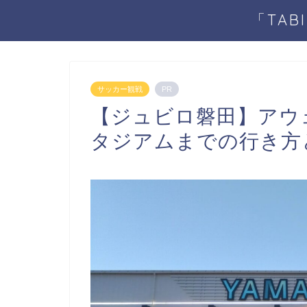
「TA
サッカー観戦
PR
【ジュビロ磐田】アウ
タジアムまでの行き方