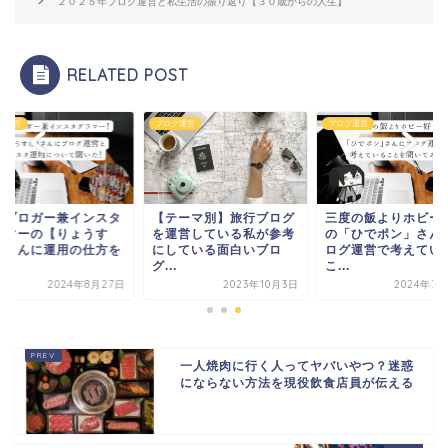
２０２５年ブログ運営と私生活の振り返り【３０歳からの人生】
RELATED POST
グ運営
ブログ運営
ブログ運営
行ブロガー兼インスタ
【テーマ別】旅行ブログ
三度の飯よりホビー
ラマーの【りょうす
を運営している私が参考
の「ひでポン」さん
】さんに運用の仕方を
にしている面白いブロ
ログ運営で考えてい
.
グ...
こ...
2024年8月27日
2023年10月3日
2024年7月
一人焼肉に行く人ってヤバいやつ？迷惑
にならない方法を現役飲食店員が伝える